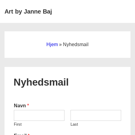
↓
Art by Janne Baj
Hop
ME
til
Main
hovedindhold
Navigation
Hjem
»
Nyhedsmail
Nyhedsmail
Navn
*
First
Last